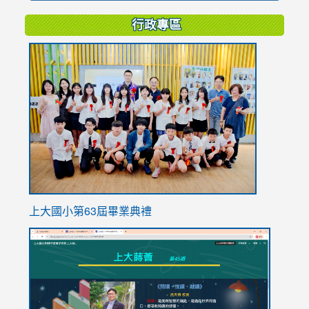
行政專區
link
to
https://
上大國小第63屆畢業典禮
link
link
to
to
https://sites.google.com/stes.tyc.edu.tw/113school
https