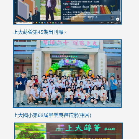
ink
上大蒔薈第45期出刊囉~
to
link
https://sites.google.com/stes.tyc.edu.tw/113school
to
https://
YfDQpp
usp=sha
上大國小第62屆畢
業典禮花絮(相片)
link
link
link
link
link
to
to
to
to
to