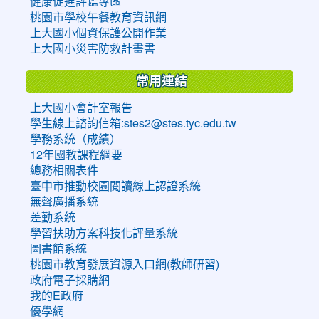
健康促進評鑑專區
桃園市學校午餐教育資訊網
上大國小個資保護公開作業
上大國小災害防救計畫書
常用連結
上大國小會計室報告
學生線上諮詢信箱:stes2@stes.tyc.edu.tw
學務系統（成績）
12年國教課程綱要
總務相關表件
臺中市推動校園閱讀線上認證系統
無聲廣播系統
差勤系統
學習扶助方案科技化評量系統
圖書館系統
桃園市教育發展資源入口網(教師研習)
政府電子採購網
我的E政府
優學網