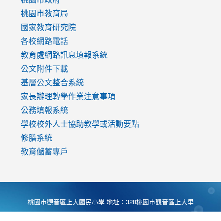
v=mfpNykQ0g4M
桃園市教育局
國家教育研究院
各校網路電話
教育處網路訊息填報系統
公文附件下載
基層公文整合系統
家長辦理轉學作業注意事項
公務填報系統
學校校外人士協助教學或活動要點
修膳系統
教育儲蓄專戶
桃園市觀音區上大國民小學 地址：328桃園市觀音區上大里
大湖路1段540號 電話:03-4901174 傳真:03-4900781 Desing