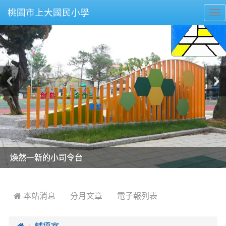
桃園市上大國民小學
To
nav
美麗的操場是我們活力的來源
美麗的操場是我們活力的來源
煥然一新的小司令台
煥然一新的小司令台
富含桃園埤塘田園風光意象的中廊
富含桃園埤塘田園風光意象的中廊
嶄新的中庭廣場
嶄新的中庭廣場
水生池生生不息
水生池生生不息
:::
 本站消息
分月文章
電子報列表

輔導室