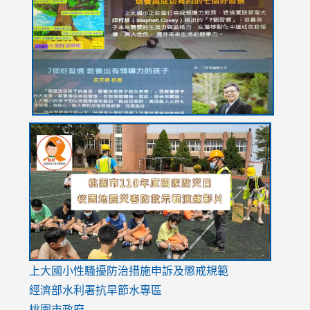
https://drive.google.com/file/d/1I-
https://sites.google.com/stes.tyc.edu.tw/113school
https:
https:
https:
YfDQppRvyMk686kIw6SBbssEIZ6WnT/view?
usp=sh
8M
usp=sharing
link
link
link
to
to
to
https://drive.google.com/file/d/1AXdrxzgdGrHK7k94y0
https:/
https:/
usp=sharing
v=hC_g
v=hC_g
link
上大國小性騷擾防治措施
申訴及懲戒規範
to
經濟部水利署抗旱節水專區
https://www.youtube.com/watch?
桃園市政府