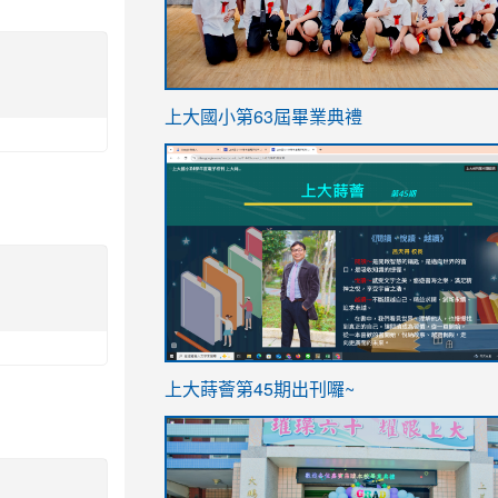
link
上大國小第63屆畢業典禮
to
link
https://sites.google.com/stes.t
to
https://sites.google.com/stes.tyc.ed
ink
link
上大蒔薈第45期出刊囉~
to
to
https://sites.google.com/stes.tyc.ed
https://sites.google.com/stes.t