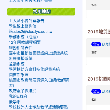
上大國小災害防救計畫書
348
常用連結
上大國小會計室報告
學生線上諮詢信
箱:stes2@stes.tyc.edu.tw
2019地
學務系統（成績）
12年國教課程綱要
公告
訓育
總務相關表件
387
臺中市推動校園閱讀線上認證系統
無聲廣播系統
差勤系統
學習扶助方案科技化評量系統
圖書館系統
2019桃
桃園市教育發展資源入口網(教師研
習)
政府電子採購網
公告
訓育
我的E政府
421
優學網
學校校外人士協助教學或活動要點