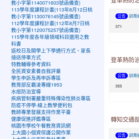
登革熱防治
教小字第1140071603號函備查)
113學年度課程計畫(113年8月12日桃
公告
教小字第1130076145號函備查)
訓育
112學年度課程計畫(112年8月7日桃
371
教小字第1120075257號函備查)
115學年度各年級領域科目選用之教
科書
返校日及開學上下學通行方式、家長
接送停車方式
登革熱防
特教輔導參考資料
全民資安素養自我評量
公告
訓育
學生申訴及再申訴專區
教育部反霸凌專線1953
355
水痘防治宣導
疾病管制署嚴重特殊傳染性肺炎專區
防疫不停學-線上教學便利包
教師專業發展支持作業平臺
健康促進評鑑專區
轉知交通部
桃園市學校午餐教育資訊網
上大國小個資保護公開作業
公告
訓育