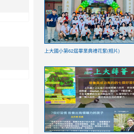
link
上大國小第62屆畢
業典禮花絮(相片)
to
link
link
https://drive.google.com/file/d/1I-
to
to
YfDQppRvyMk686kIw6SBbssEIZ6WnT/vi
https://drive.google.com/file/d/1I-
https://sites.google.com/stes.tyc.ed
usp=sharing
YfDQppRvyMk686kIw6SBbssEIZ6WnT/vi
usp=sharing