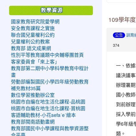
教學資源
109學年
國家教育研究院愛學網
安全教育課程之實施
聯合國兒童權利公約
公告
訓育
兒童權利公約教案
374
教育部 語文成果網
性別平等教育議題中央輔導團首頁
客家委員會「來上客」
一、依據
教育部第二期中小學科學教育中程計
議決議事
畫
勞動部編製國民小學四年級勞動教育
辦理暑期
補充教材35篇
國小教師
數位學習推動辦公室
桃園市自編在地生活化課程-品桃園
到前辦理
桃園市自編在地生活化課程-賞桃園
採入學前
客語輔助教材-小花sefaˊeˋ繪本
教育部閩南語動畫網
學6年級
教育部國民中小學課程與教學資源整
類。
合平臺