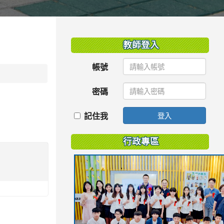
:::
教師登入
帳號
密碼
記住我
登入
行政專區