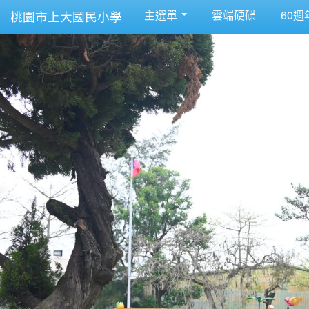
主選單
雲端硬碟
60週
桃園市上大國民小學