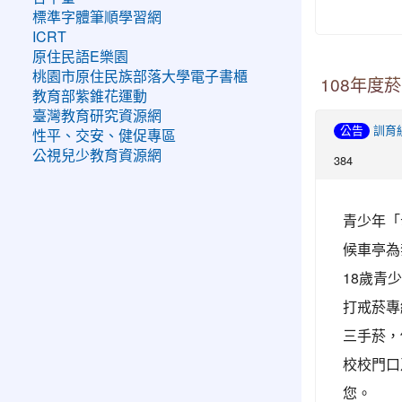
標準字體筆順學習網
ICRT
原住民語E樂園
桃園市原住民族部落大學電子書櫃
108年度
教育部紫錐花運動
臺灣教育研究資源網
公告
訓育
性平、交安、健促專區
公視兒少教育資源網
384
青少年「
候車亭為
18歲青
打戒菸專
三手菸，
校校門口
您。