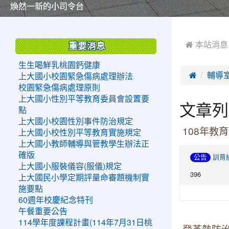
美麗的操場是我們活力的來源
美麗的操場是我們活力的來源
煥然一新的小司令台
煥然一新的小司令台
富含桃園埤塘田園風光意象的中廊
富含桃園埤塘田園風光意象的中廊
嶄新的中庭廣場
嶄新的中庭廣場
水生池生生不息
水生池生生不息
:::
:::
 本站消息
重要消息
生生喝鮮乳桃園鈣健康

輔導
上大國小校園緊急傷病處理辦法
校園緊急傷病處理原則
上大國小性別平等教育委員會設置要
文章列
點
上大國小校園性別事件防治規定
108年教
上大國小校性別平等教育實施規定
上大國小教師輔導與管教學生辦法正
確版
公告
訓育
上大國小服裝儀容(服儀)規定
396
上大國民小學定期評量命審題機制實
施要點
60週年校慶紀念特刊
午餐重要公告
114學年度課程計畫(114年7月31日桃