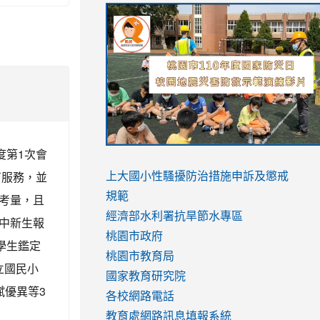
link
link
link
link
to
to
to
to
https://sites.google.com/stes.tyc.ed
https://drive.google.com/file/d/1AXdr
https://youtu.be/jJOMVWY3-
https://drive.google.com/file/d/1AXdr
usp=sharing
8M
usp=sharing
度第1次會
link
link
育服務，並
to
to
link
上大國小性騷擾防治措施
申訴及懲戒
https://www.youtube.com/watch?
https://www.youtube.com/watch?
to
規範
考量，且
v=hC_gdZndU9s
v=hC_gdZndU9s
https://www.youtube.com/watch?
經濟部水利署抗旱節水專區
中新生報
v=mfpNykQ0g4M
桃園市政府
學生鑑定
桃園市教育局
立國民小
國家教育研究院
賦優異等3
各校網路電話
教育處網路訊息填報系統